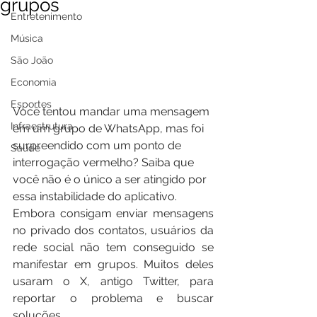
grupos
Entretenimento
Música
São João
Economia
Esportes
Você tentou mandar uma mensagem 
Infraestrutura
em um grupo de WhatsApp, mas foi 
surpreendido com um ponto de 
Saúde
interrogação vermelho? Saiba que 
você não é o único a ser atingido por 
essa instabilidade do aplicativo.
Embora consigam enviar mensagens 
no privado dos contatos, usuários da 
rede social não tem conseguido se 
manifestar em grupos. Muitos deles 
usaram o X, antigo Twitter, para 
reportar o problema e buscar 
soluções.