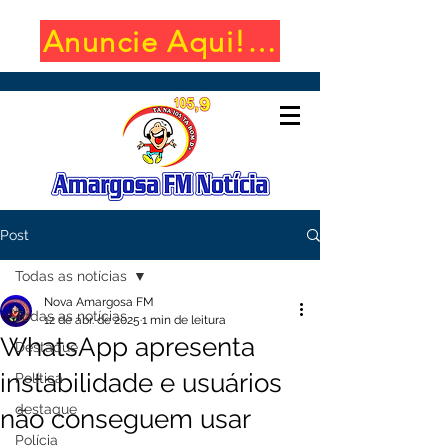
Anuncie Aqui! (650x100)
Post
Todas as notícias
Nova Amargosa FM
Todas as notícias
12 de abr. de 2025
1 min de leitura
WhatsApp apresenta
Destaque
instabilidade e usuários
Política
destaque
não conseguem usar
Polícia