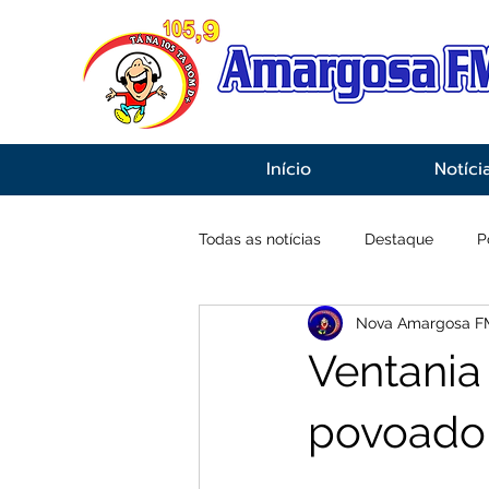
Início
Notíci
Todas as notícias
Destaque
P
Nova Amargosa F
Economia
Esportes
Inf
Ventania
povoado 