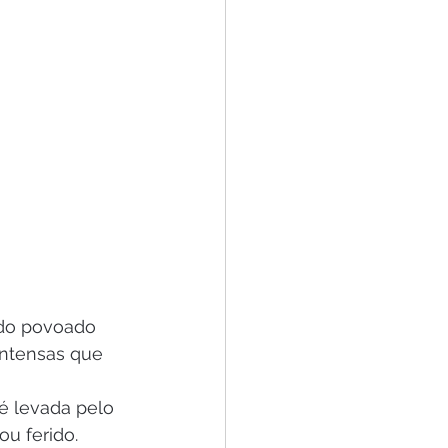
 do povoado 
intensas que 
 levada pelo 
ou ferido.