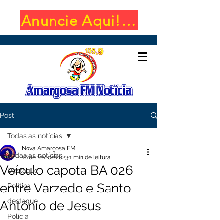
Anuncie Aqui! (650x100)
Post
Todas as notícias
Nova Amargosa FM
Todas as notícias
16 de fev. de 2023
1 min de leitura
Veículo capota BA 026
Destaque
entre Varzedo e Santo
Política
destaque
Antônio de Jesus
Polícia