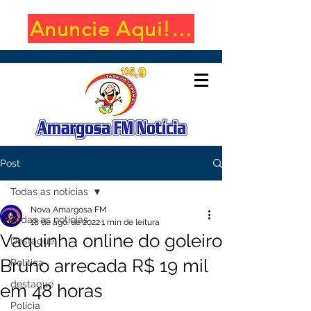
Anuncie Aqui! (650x100)
Post
Todas as notícias
Nova Amargosa FM
Todas as notícias
18 de ago. de 2022
1 min de leitura
Vaquinha online do goleiro
Destaque
Bruno arrecada R$ 19 mil
Política
destaque
em 48 horas
Polícia