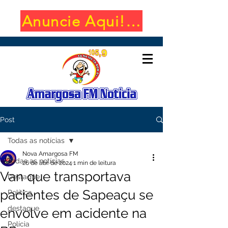
Anuncie Aqui! (650x100)
Post
Todas as notícias
Nova Amargosa FM
Todas as notícias
26 de abr. de 2024
1 min de leitura
Van que transportava
Destaque
pacientes de Sapeaçu se
Política
destaque
envolve em acidente na
Polícia