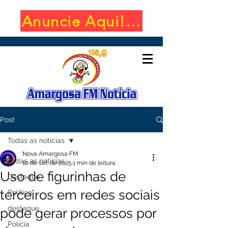
Anuncie Aqui! (650x100)
Post
Todas as notícias
Nova Amargosa FM
Todas as notícias
10 de set. de 2025
1 min de leitura
Uso de figurinhas de
Destaque
terceiros em redes sociais
Política
destaque
pode gerar processos por
Polícia