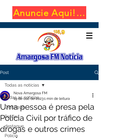
Anuncie Aqui! (650x100)
Post
Todas as notícias
Nova Amargosa FM
Todas as notícias
19 de out. de 2023
1 min de leitura
Uma pessoa é presa pela
Destaque
Polícia Civil por tráfico de
Política
destaque
drogas e outros crimes
Polícia