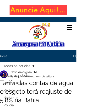
Anuncie Aqui! (650x100)
Post
Todas as notícias
Nova Amargosa FM
Todas as notícias
23 de jun. de 2024
1 min de leitura
Tarifa das contas de água
Destaque
e esgoto terá reajuste de
Política
destaque
5,8% na Bahia
Polícia