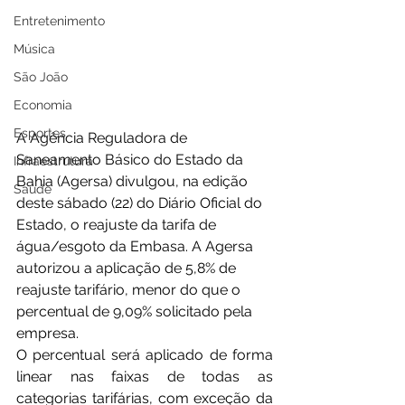
Entretenimento
Música
São João
Economia
Esportes
A Agência Reguladora de 
Saneamento Básico do Estado da 
Infraestrutura
Bahia (Agersa) divulgou, na edição 
Saúde
deste sábado (22) do Diário Oficial do 
Estado, o reajuste da tarifa de 
água/esgoto da Embasa. A Agersa 
autorizou a aplicação de 5,8% de 
reajuste tarifário, menor do que o 
percentual de 9,09% solicitado pela 
empresa.
O percentual será aplicado de forma 
linear nas faixas de todas as 
categorias tarifárias, com exceção da 