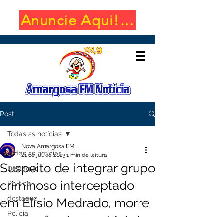
Anuncie Aqui! (650x100)
Post
Todas as notícias
Nova Amargosa FM
Todas as notícias
21 de jul. de 2023
1 min de leitura
Suspeito de integrar grupo
Destaque
criminoso interceptado
Política
destaque
em Elísio Medrado, morre
Polícia