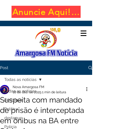
Anuncie Aqui! (650x100)
Post
Todas as notícias
Nova Amargosa FM
Todas as notícias
18 de dez. de 2025
1 min de leitura
Suspeita com mandado
Destaque
de prisão é interceptada
Política
destaque
em ônibus na BA entre
Polícia