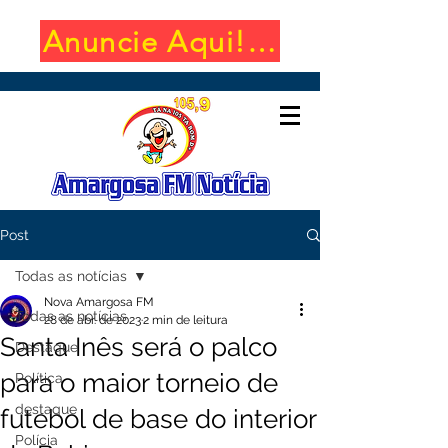
Anuncie Aqui! (650x100)
Post
Todas as notícias
Nova Amargosa FM
Todas as notícias
28 de abr. de 2023
2 min de leitura
Santa Inês será o palco
Destaque
para o maior torneio de
Política
destaque
futebol de base do interior
Polícia