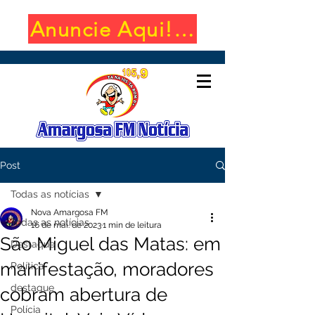
Anuncie Aqui! (650x100)
Post
Todas as notícias
Nova Amargosa FM
Todas as notícias
16 de mai. de 2023
1 min de leitura
São Miguel das Matas: em
Destaque
manifestação, moradores
Política
destaque
cobram abertura de
Polícia