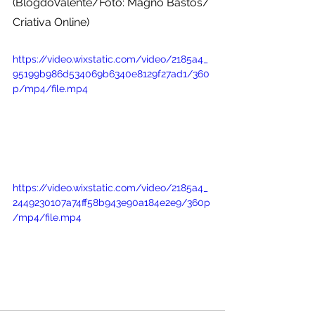
(BlogdoValente/Foto: Magno Bastos/ 
Criativa Online)
https://video.wixstatic.com/video/2185a4_
95199b986d534069b6340e8129f27ad1/360
p/mp4/file.mp4
https://video.wixstatic.com/video/2185a4_
2449230107a74ff58b943e90a184e2e9/360p
/mp4/file.mp4