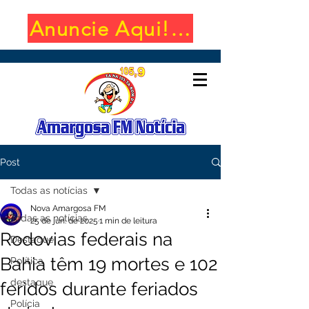
Anuncie Aqui! (650x100)
Post
Todas as notícias
Nova Amargosa FM
Todas as notícias
25 de jun. de 2025
1 min de leitura
Rodovias federais na
Destaque
Bahia têm 19 mortes e 102
Política
destaque
feridos durante feriados
Polícia