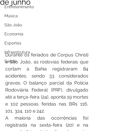
de junho
Entretenimento
Música
São João
Economia
Esportes
Infraestrutura
Durante os feriados de Corpus Christi 
Saúde
e São João, as rodovias federais que 
cortam a Bahia registraram 84 
acidentes, sendo 33 considerados 
graves. O balanço parcial da Polícia 
Rodoviária Federal (PRF), divulgado 
até a terça-feira (24), aponta 19 mortes 
e 102 pessoas feridas nas BRs 116, 
101, 324, 110 e 242.
A maioria das ocorrências foi 
registrada na sexta-feira (20) e na 