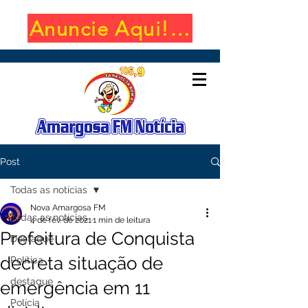
Anuncie Aqui! (650x100)
Post
Todas as notícias
Nova Amargosa FM
Todas as notícias
4 de fev. de 2021
1 min de leitura
Prefeitura de Conquista
Destaque
decreta situação de
Política
destaque
emergência em 11
Polícia