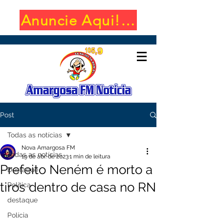
Anuncie Aqui! (650x100)
Post
Todas as notícias
Nova Amargosa FM
Todas as notícias
19 de abr. de 2023
1 min de leitura
Prefeito Neném é morto a
Destaque
tiros dentro de casa no RN
Política
destaque
Polícia