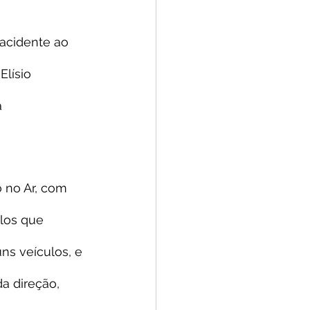
acidente ao 
lísio 
 
 no Ar, com 
los que 
ns veículos, e 
a direção, 