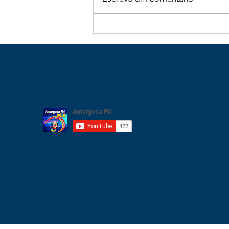
Moradores de Cachoeira
Alta vive tarde de terror
com sequência de roubos
na zona rural de Mutuípe