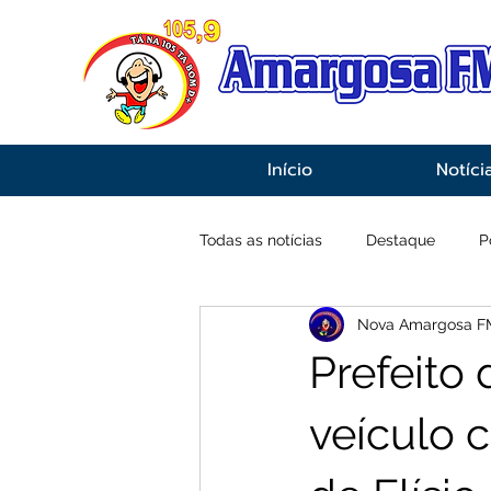
Início
Notíci
Todas as notícias
Destaque
P
Nova Amargosa F
Economia
Esportes
Inf
Prefeito 
veículo 