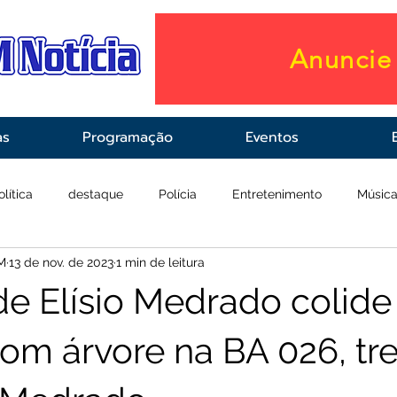
Anuncie 
as
Programação
Eventos
olítica
destaque
Polícia
Entretenimento
Músic
M
13 de nov. de 2023
1 min de leitura
raestrutura
Saúde
de Elísio Medrado colide
com árvore na BA 026, tr