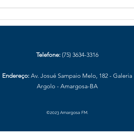
Galhos de bambu caídos na
Obst
BA-026 aumentam risco de
com
acidentes em trecho de
aces
Elísio Medrado
Amar
prov
Telefone:
(75) 3634-3316
Endereço:
Av. Josué Sampaio Melo, 182 - Galeria
Argolo - Amargosa-BA
©2023 Amargosa FM.