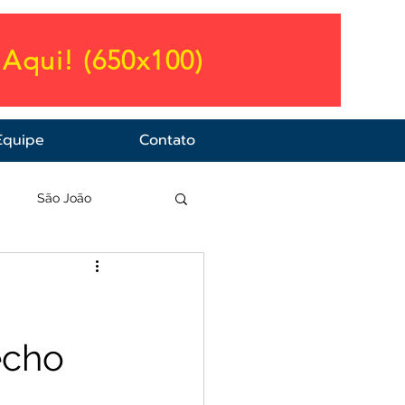
Aqui! (650x100)
Equipe
Contato
a
São João
echo