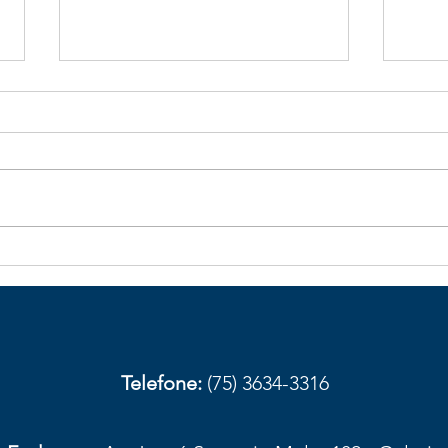
Galhos de bambu caídos na
Obst
BA-026 aumentam risco de
com
acidentes em trecho de
aces
Elísio Medrado
Amar
prov
Telefone:
(75) 3634-3316