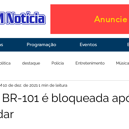
Anuncie 
as
Programação
Eventos
olítica
destaque
Polícia
Entretenimento
Músic
M
10 de dez. de 2021
1 min de leitura
raestrutura
Saúde
 BR-101 é bloqueada apó
dar