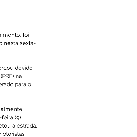
mento, foi 
o nesta sexta-
ordou devido 
 (PRF) na 
erado para o 
cialmente 
eira (9).
tou a estrada. 
otoristas 