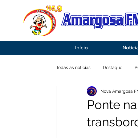
Início
Notíci
Todas as notícias
Destaque
P
Nova Amargosa F
Economia
Esportes
Inf
Ponte na
transbor