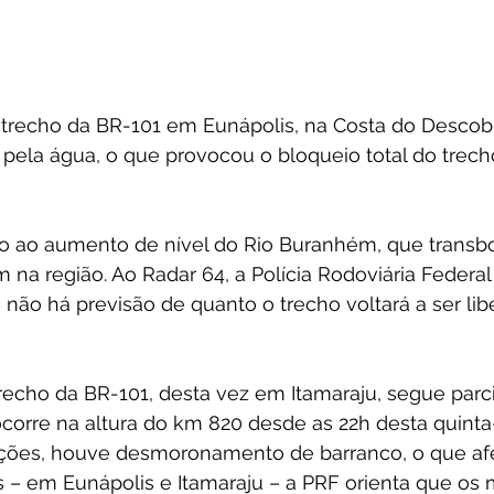
echo da BR-101 em Eunápolis, na Costa do Descobri
pela água, o que provocou o bloqueio total do trech
do ao aumento de nível do Rio Buranhém, que transb
na região. Ao Radar 64, a Polícia Rodoviária Federal
não há previsão de quanto o trecho voltará a ser lib
trecho da BR-101, desta vez em Itamaraju, segue par
corre na altura do km 820 desde as 22h desta quinta-f
ações, houve desmoronamento de barranco, o que afe
– em Eunápolis e Itamaraju – a PRF orienta que os m