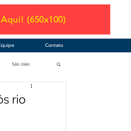
Aqui! (650x100)
Equipe
Contato
a
São João
s rio