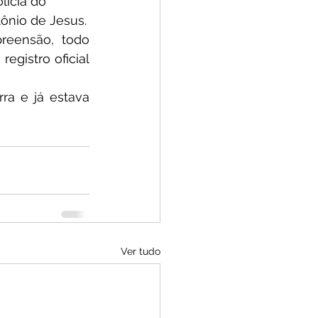
lícia do 
ônio de Jesus.
eensão, todo 
gistro oficial 
a e já estava 
Ver tudo