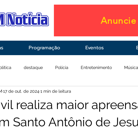
Anuncie 
as
Programação
Eventos
olítica
destaque
Polícia
Entretenimento
Músic
M
17 de out. de 2024
1 min de leitura
raestrutura
Saúde
ivil realiza maior apreen
m Santo Antônio de Jes