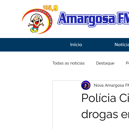
Início
Notíci
Todas as notícias
Destaque
P
Nova Amargosa F
Economia
Esportes
Inf
Polícia C
drogas e