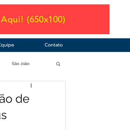
Aqui! (650x100)
Equipe
Contato
a
São João
são de
us