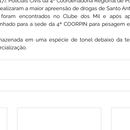
17), Policiais Civis da 4ª Coordenadoria Regional de Po
 realizaram a maior apreensão de drogas de Santo Ant
 foram encontrados no Clube dos Mil e após apr
inhado para a sede da 4ª COORPIN para pesagem e re
mazenada em uma espécie de tonel debaixo da terr
cialização.