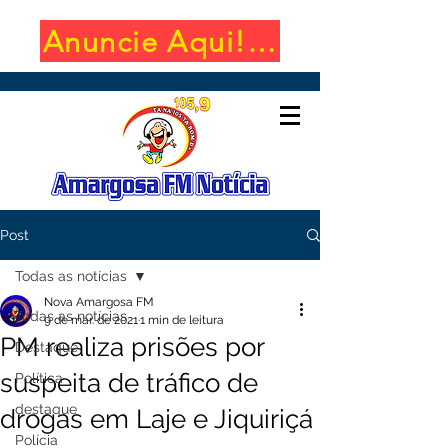
Anuncie Aqui! (650x100)
Post
Todas as notícias
Nova Amargosa FM
Todas as notícias
9 de mar. de 2021
1 min de leitura
PM realiza prisões por
Destaque
suspeita de tráfico de
Política
destaque
drogas em Laje e Jiquiriçá
Polícia