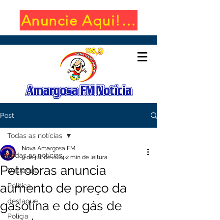
Anuncie Aqui! (650x100)
Post
Todas as notícias
Nova Amargosa FM
Todas as notícias
9 de jul. de 2024
2 min de leitura
Petrobras anuncia
Destaque
aumento de preço da
Política
destaque
gasolina e do gás de
Polícia