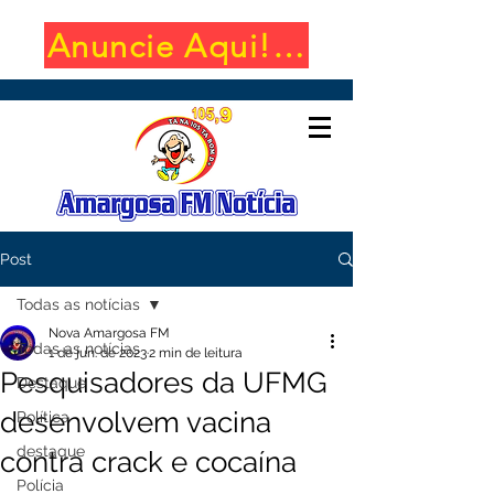
Anuncie Aqui! (650x100)
Post
Todas as notícias
Nova Amargosa FM
Todas as notícias
1 de jun. de 2023
2 min de leitura
Pesquisadores da UFMG
Destaque
desenvolvem vacina
Política
destaque
contra crack e cocaína
Polícia