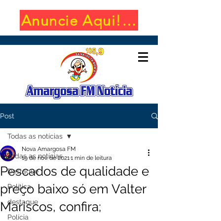
Anuncie Aqui! (650x100)
Post
Todas as notícias
Nova Amargosa FM
Todas as notícias
19 de nov. de 2021
1 min de leitura
Pescados de qualidade e
Destaque
preço baixo só em Valter
Política
destaque
Mariscos, confira;
Polícia