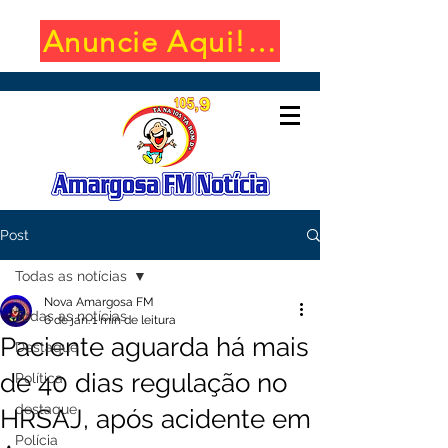
Anuncie Aqui! (650x100)
Post
Todas as notícias
Nova Amargosa FM
Todas as notícias
6 de jan.
1 min de leitura
Paciente aguarda há mais
Destaque
de 40 dias regulação no
Política
destaque
HRSAJ, após acidente em
Polícia