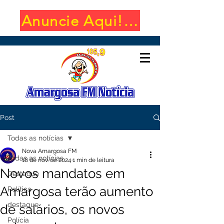
Anuncie Aqui! (650x100)
Post
Todas as notícias
Nova Amargosa FM
Todas as notícias
16 de nov. de 2024
1 min de leitura
Novos mandatos em
Destaque
Amargosa terão aumento
Política
destaque
de salários, os novos
Polícia