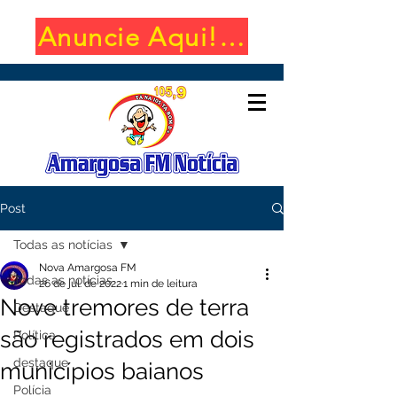
Anuncie Aqui! (650x100)
Post
Todas as notícias
Nova Amargosa FM
Todas as notícias
26 de jul. de 2022
1 min de leitura
Nove tremores de terra
Destaque
são registrados em dois
Política
destaque
municípios baianos
Polícia