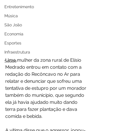
Entretenimento
Música
São João
Economia
Esportes
Infraestrutura
Uma mulher da zona rural de Elísio 
Saúde
Medrado entrou em contato com a 
redação do Recôncavo no Ar para 
relatar e denunciar que sofreu uma 
tentativa de estupro por um morador 
também do município, que segundo 
ela já havia ajudado muito dando 
terra para fazer plantação e dava 
comida e bebida.
A vítima disse que o agressor, jogou-