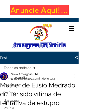
Anuncie Aqui! (650x100)
Post
Todas as notícias
Nova Amargosa FM
Todas as notícias
11 de fev. de 2024
1 min de leitura
Mulher de Elísio Medrado
Destaque
diz ter sido vítima de
Política
destaque
tentativa de estupro
Polícia