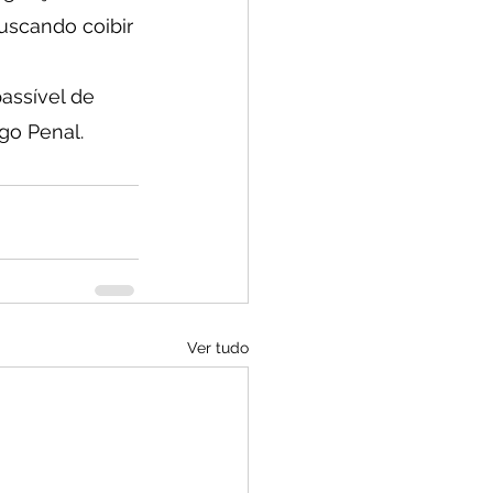
buscando coibir 
assível de 
go Penal. 
Ver tudo