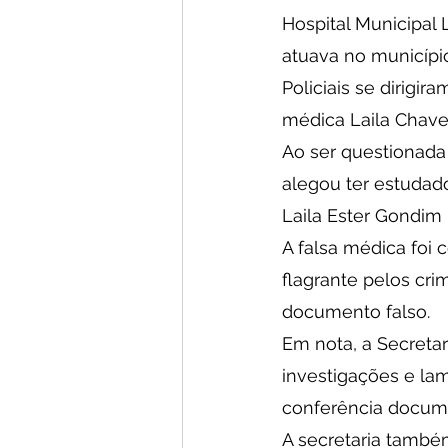
Hospital Municipal 
atuava no municípi
Policiais se dirigi
médica Laila Chaves
Ao ser questionada
alegou ter estudad
Laila Ester Gondim
A falsa médica foi 
flagrante pelos crim
documento falso.
Em nota, a Secreta
investigações e lam
conferência docume
A secretaria també