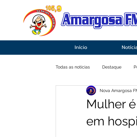
Início
Notíci
Todas as notícias
Destaque
P
Nova Amargosa F
Economia
Esportes
Inf
Mulher é
em hospi