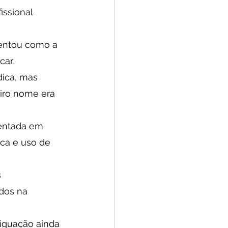
ssional 
esentou como a 
ar. 
dica, mas 
iro nome era 
sentada em 
ica e uso de 
 
dos na 
iguação ainda 