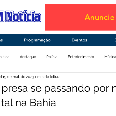
Anuncie 
as
Programação
Eventos
olítica
destaque
Polícia
Entretenimento
Músic
M
15 de mai. de 2023
1 min de leitura
raestrutura
Saúde
 presa se passando por
tal na Bahia