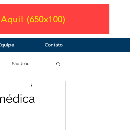
Aqui! (650x100)
Equipe
Contato
a
São João
 médica