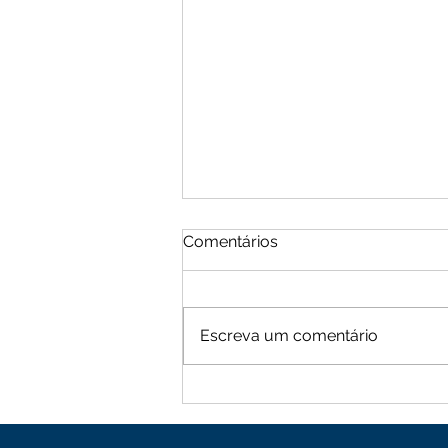
Comentários
Escreva um comentário
Moradores de Cachoeira
Alta vive tarde de terror
com sequência de roubos