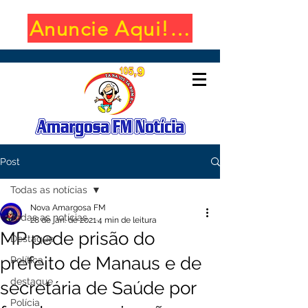
Anuncie Aqui! (650x100)
Post
Todas as notícias
Nova Amargosa FM
Todas as notícias
28 de jan. de 2021
4 min de leitura
MP pede prisão do
Destaque
prefeito de Manaus e de
Política
destaque
secretária de Saúde por
Polícia