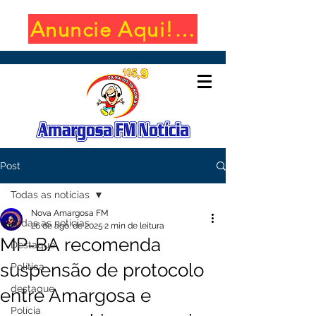
Anuncie Aqui! (650x100)
Post
Todas as notícias
Nova Amargosa FM
Todas as notícias
26 de ago. de 2025
2 min de leitura
MP-BA recomenda
Destaque
suspensão de protocolo
Política
destaque
entre Amargosa e
Polícia