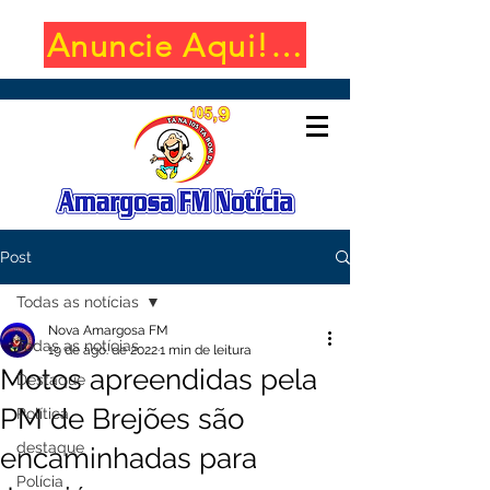
Anuncie Aqui! (650x100)
Post
Todas as notícias
Nova Amargosa FM
Todas as notícias
19 de ago. de 2022
1 min de leitura
Motos apreendidas pela
Destaque
PM de Brejões são
Política
destaque
encaminhadas para
Polícia