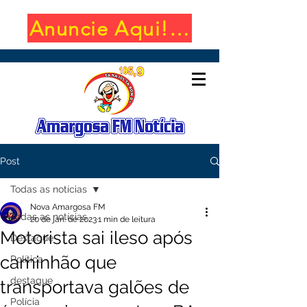
Anuncie Aqui! (650x100)
Post
Todas as notícias
Nova Amargosa FM
Todas as notícias
20 de jan. de 2023
1 min de leitura
Motorista sai ileso após
Destaque
caminhão que
Política
destaque
transportava galões de
Polícia