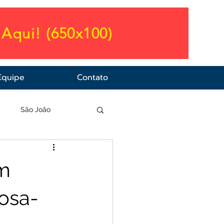
Aqui! (650x100)
Equipe
Contato
a
São João
am
osa-