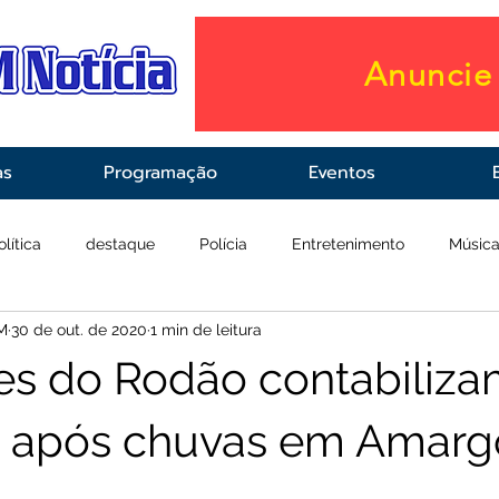
Anuncie 
as
Programação
Eventos
olítica
destaque
Polícia
Entretenimento
Músic
M
30 de out. de 2020
1 min de leitura
raestrutura
Saúde
s do Rodão contabiliz
s após chuvas em Amarg