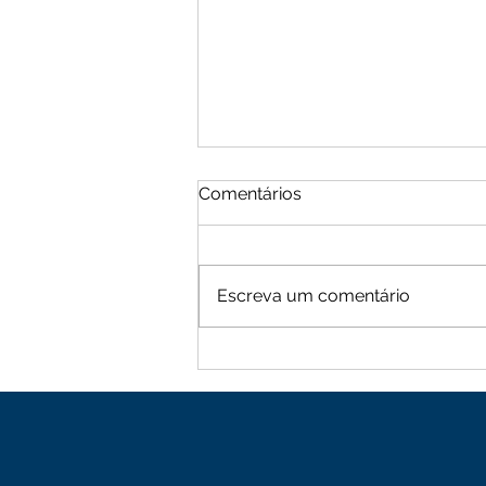
Comentários
Escreva um comentário
Moradores de Cachoeira
Alta vive tarde de terror
com sequência de roubos
na zona rural de Mutuípe