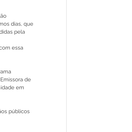
ão 
mos dias, que 
didas pela 
 com essa 
rama 
 Emissora de 
nidade em 
os públicos 