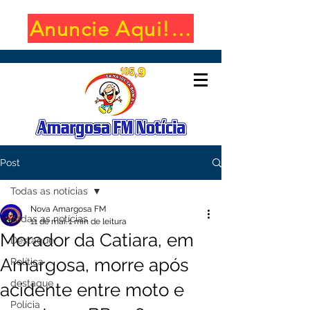
Anuncie Aqui! (650x100)
Post
Todas as notícias
Nova Amargosa FM
Todas as notícias
11 de mai.
1 min de leitura
Morador da Catiara, em
Destaque
Amargosa, morre após
Política
destaque
acidente entre moto e
Polícia