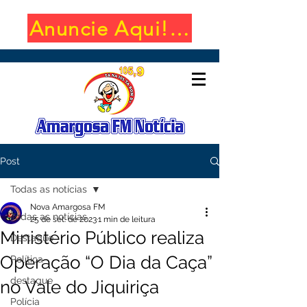
Anuncie Aqui! (650x100)
Post
Todas as notícias
Nova Amargosa FM
Todas as notícias
25 de set. de 2023
1 min de leitura
Ministério Público realiza
Destaque
Operação “O Dia da Caça”
Política
destaque
no Vale do Jiquiriça
Polícia