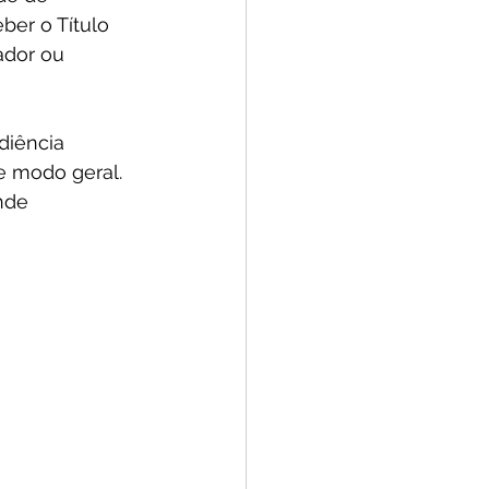
er o Título 
ador ou 
diência 
e modo geral. 
nde 