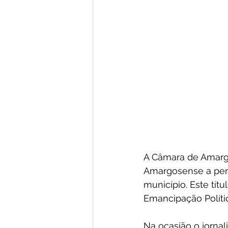
A Câmara de Amargo
Amargosense a pers
município. Este tít
Emancipação Políti
Na ocasião o jornal