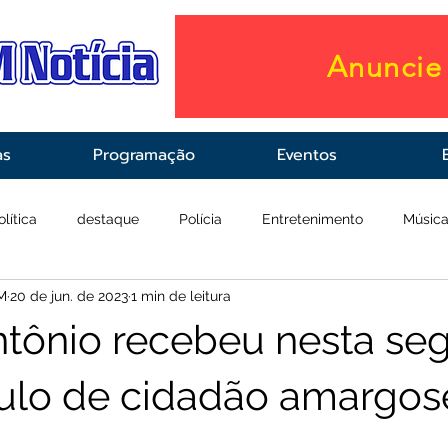
Anuncie 
as
Programação
Eventos
olítica
destaque
Polícia
Entretenimento
Músic
M
20 de jun. de 2023
1 min de leitura
raestrutura
Saúde
tônio recebeu nesta se
título de cidadão amargo