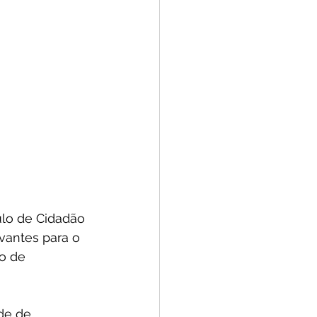
ulo de Cidadão 
vantes para o 
o de 
de de 