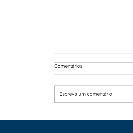
Comentários
Escreva um comentário
Moradores de Cachoeira
Alta vive tarde de terror
com sequência de roubos
na zona rural de Mutuípe