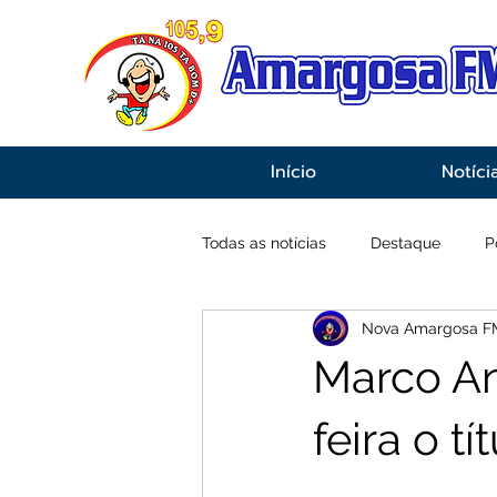
Início
Notíci
Todas as notícias
Destaque
P
Nova Amargosa F
Economia
Esportes
Inf
Marco An
feira o 