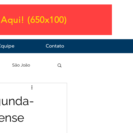
Aqui! (650x100)
Equipe
Contato
a
São João
gunda-
sense