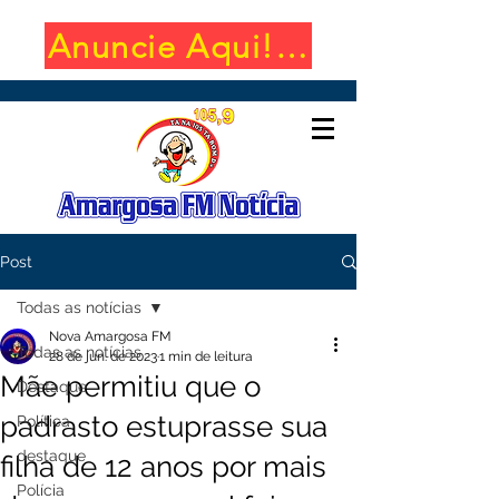
Anuncie Aqui! (650x100)
Post
Todas as notícias
Nova Amargosa FM
Todas as notícias
28 de jun. de 2023
1 min de leitura
Mãe permitiu que o
Destaque
padrasto estuprasse sua
Política
destaque
filha de 12 anos por mais
Polícia