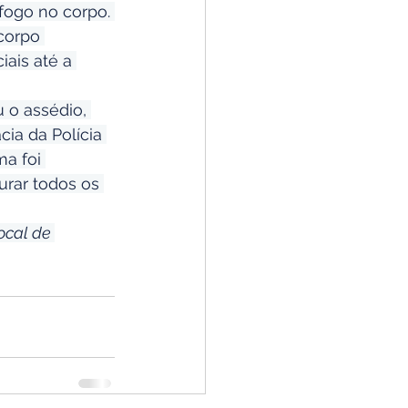
fogo no corpo. 
corpo 
ais até a 
 o assédio, 
ia da Polícia 
a foi 
rar todos os 
ocal de 