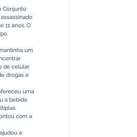
o Conjunto 
 assassinado 
e 11 anos. O 
rpo.
e mantinha um 
contrar 
de celular. 
de drogas e 
ofereceu uma 
u a bebida 
tiplas 
ontou com a 
ajudou a 