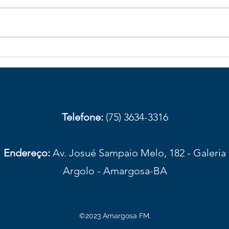
Galhos de bambu caídos na
Obst
BA-026 aumentam risco de
com
acidentes em trecho de
aces
Elísio Medrado
Amar
prov
Telefone:
(75) 3634-3316
Endereço:
Av. Josué Sampaio Melo, 182 - Galeria
Argolo - Amargosa-BA
©2023 Amargosa FM.