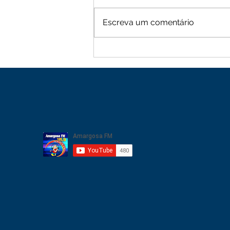
Escreva um comentário
Moradores de Cachoeira
Alta vive tarde de terror
com sequência de roubos
na zona rural de Mutuípe