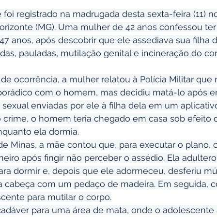
oi registrado na madrugada desta sexta-feira (11) n
Horizonte (MG). Uma mulher de 42 anos confessou ter
7 anos, após descobrir que ele assediava sua filha d
as, pauladas, mutilação genital e incineração do co
e ocorrência, a mulher relatou à Polícia Militar qu
porádico com o homem, mas decidiu matá-lo após en
exual enviadas por ele à filha dela em um aplicativo 
ao crime, o homem teria chegado em casa sob efeito 
nquanto ela dormia.
e Minas, a mãe contou que, para executar o plano, 
iro após fingir não perceber o assédio. Ela adultero
a dormir e, depois que ele adormeceu, desferiu múl
na cabeça com um pedaço de madeira. Em seguida, c
cente para mutilar o corpo.
cadáver para uma área de mata, onde o adolescente 