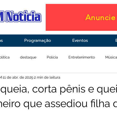
Anuncie 
as
Programação
Eventos
olítica
destaque
Polícia
Entretenimento
Músic
M
11 de abr. de 2025
2 min de leitura
raestrutura
Saúde
queia, corta pênis e qu
iro que assediou filha d