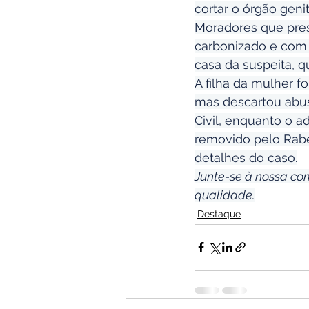
cortar o órgão geni
Moradores que pres
carbonizado e com ó
casa da suspeita, q
A filha da mulher f
mas descartou abuso
Civil, enquanto o a
removido pelo Rabe
detalhes do caso.
Junte-se à nossa co
qualidade.
Destaque