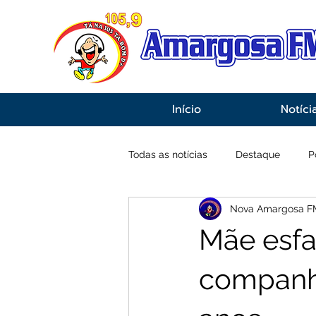
Início
Notíci
Todas as notícias
Destaque
P
Nova Amargosa F
Economia
Esportes
Inf
Mãe esfa
companhe