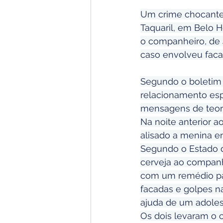
Um crime chocante f
Taquaril, em Belo 
o companheiro, de 4
caso envolveu facad
Segundo o boletim d
relacionamento es
mensagens de teor s
Na noite anterior 
alisado a menina e
Segundo o Estado d
cerveja ao companhe
com um remédio par
facadas e golpes 
ajuda de um adoles
Os dois levaram o 