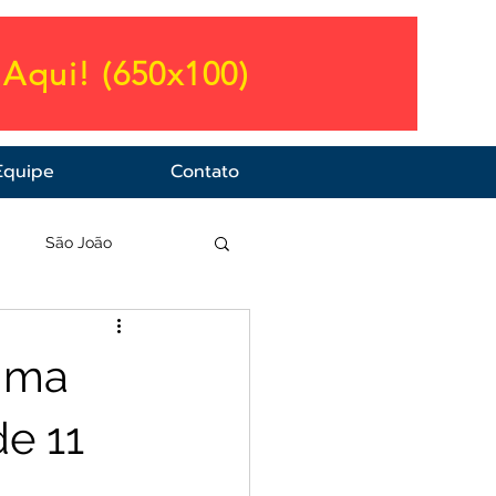
Aqui! (650x100)
Equipe
Contato
a
São João
eima
e 11