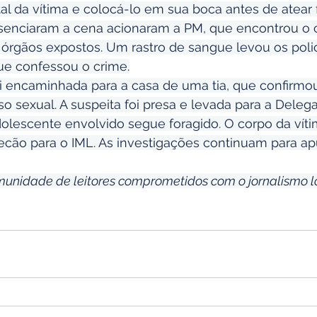
tal da vítima e colocá-lo em sua boca antes de atear 
enciaram a cena acionaram a PM, que encontrou o 
rgãos expostos. Um rastro de sangue levou os polici
ue confessou o crime.
oi encaminhada para a casa de uma tia, que confirmou
 sexual. A suspeita foi presa e levada para a Delegac
dolescente envolvido segue foragido. O corpo da vítim
cão para o IML. As investigações continuam para apu
munidade de leitores comprometidos com o jornalismo l