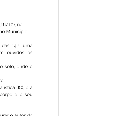
16/10), na 
no Município 
 das 14h, uma 
em ouvidos os 
o solo, onde o 
o.
ística (IC), e a 
 corpo e o seu 
turar o autor do 