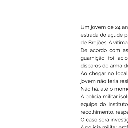
Um jovem de 24 anos
estrada do açude pr
de Brejões. A vítima
De acordo com as 
guarnição foi aci
disparos de arma d
Ao chegar no local
jovem não teria resi
Não há, até o mome
A polícia militar iso
equipe do Institut
recolhimento, resp
O caso será investig
A polícia militar est