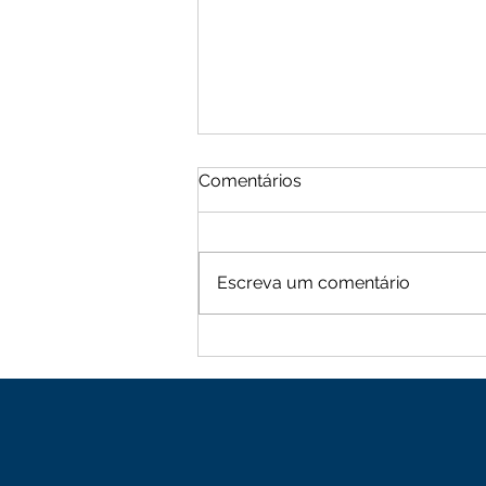
Comentários
Escreva um comentário
Moradores de Cachoeira
Alta vive tarde de terror
com sequência de roubos
na zona rural de Mutuípe