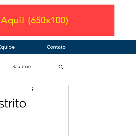
Aqui! (650x100)
Equipe
Contato
a
São João
trito