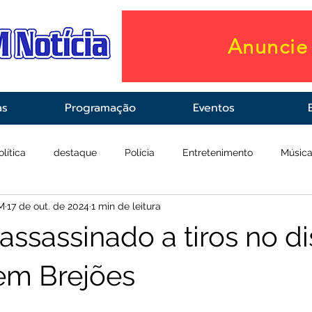
Anuncie 
as
Programação
Eventos
olítica
destaque
Polícia
Entretenimento
Músic
M
17 de out. de 2024
1 min de leitura
raestrutura
Saúde
ssassinado a tiros no dis
em Brejões