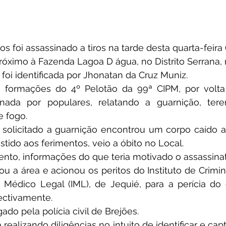
 foi assassinado a tiros na tarde desta quarta-feira (
óximo à Fazenda Lagoa D água, no Distrito Serrana, 
 foi identificada por Jhonatan da Cruz Muniz.
formações do 4º Pelotão da 99ª CIPM, por volta
onada por populares, relatando a guarnição, ter
e fogo.
 solicitado a guarnição encontrou um corpo caído a
stido aos ferimentos, veio a óbito no Local.
nto, informações do que teria motivado o assassinat
lou a área e acionou os peritos do Instituto de Criminal
o Médico Legal (IML), de Jequié, para a perícia do
ectivamente.
ado pela polícia civil de Brejões.
á realizando diligências no intuito de identificar e cap