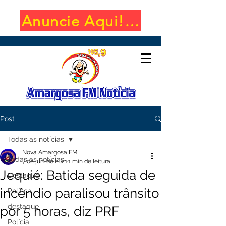
Anuncie Aqui! (650x100)
Post
Todas as notícias
Nova Amargosa FM
Todas as notícias
7 de jun. de 2021
1 min de leitura
Jequié: Batida seguida de
Destaque
incêndio paralisou trânsito
Política
destaque
por 5 horas, diz PRF
Polícia