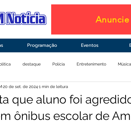
Anuncie 
as
Programação
Eventos
olítica
destaque
Polícia
Entretenimento
Músic
M
20 de set. de 2024
1 min de leitura
raestrutura
Saúde
ata que aluno foi agredi
 em ônibus escolar de A