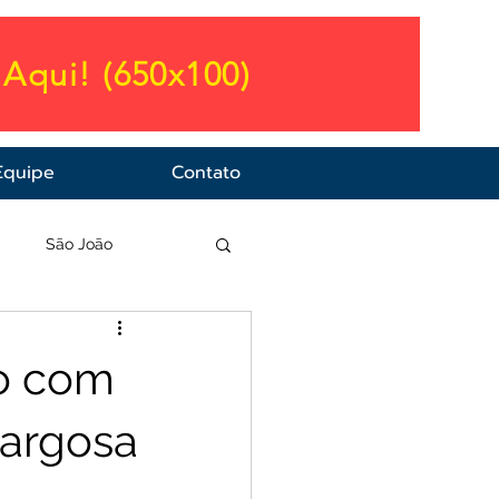
Aqui! (650x100)
Equipe
Contato
a
São João
do com
margosa