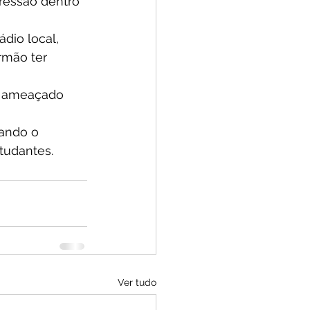
ressão dentro 
dio local, 
rmão ter 
i ameaçado 
gando o 
studantes.
Ver tudo