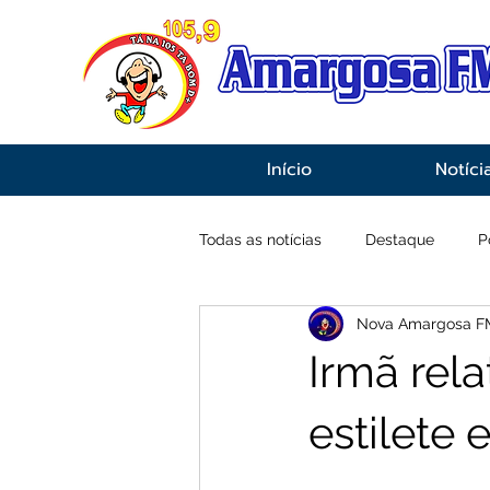
Início
Notíci
Todas as notícias
Destaque
P
Nova Amargosa F
Economia
Esportes
Inf
Irmã rel
estilete