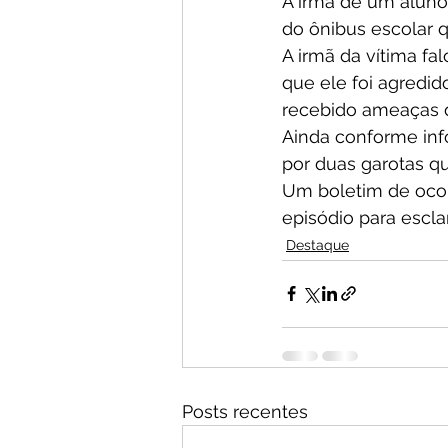
A irmã de um aluno
do ônibus escolar
A irmã da vítima fa
que ele foi agredid
recebido ameaças d
Ainda conforme inf
por duas garotas q
Um boletim de ocorr
episódio para escla
Destaque
Posts recentes