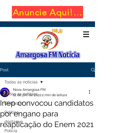
Anuncie Aqui! (650x100)
Post
Todas as notícias
Nova Amargosa FM
Todas as notícias
12 de jan. de 2022
2 min de leitura
Inep convocou candidatos
Destaque
por engano para
Política
destaque
reaplicação do Enem 2021
Polícia