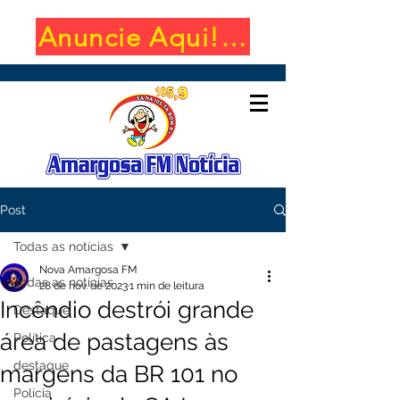
Anuncie Aqui! (650x100)
Post
Todas as notícias
Nova Amargosa FM
Todas as notícias
28 de nov. de 2023
1 min de leitura
Incêndio destrói grande
Destaque
área de pastagens às
Política
destaque
margens da BR 101 no
Polícia