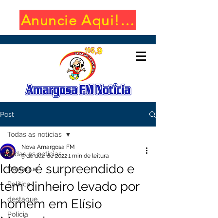
Anuncie Aqui! (650x100)
Post
Todas as notícias
Nova Amargosa FM
Todas as notícias
5 de dez. de 2022
1 min de leitura
Idoso é surpreendido e
Destaque
tem dinheiro levado por
Política
destaque
homem em Elísio
Polícia