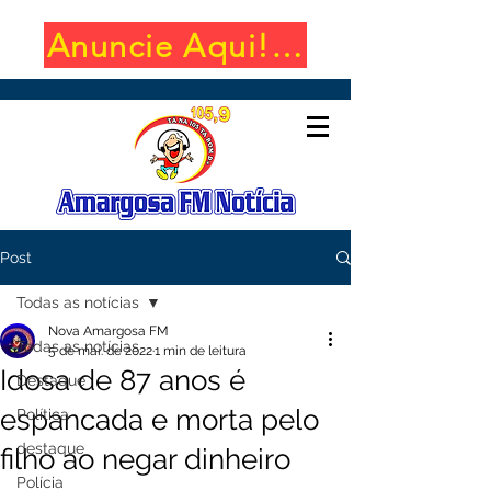
Anuncie Aqui! (650x100)
Post
Todas as notícias
Nova Amargosa FM
Todas as notícias
5 de mai. de 2022
1 min de leitura
Idosa de 87 anos é
Destaque
espancada e morta pelo
Política
destaque
filho ao negar dinheiro
Polícia