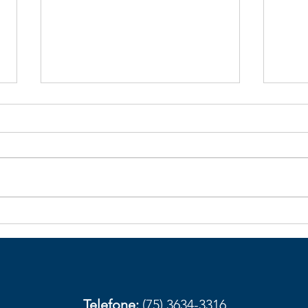
Galhos de bambu caídos na
Obst
BA-026 aumentam risco de
com
acidentes em trecho de
aces
Elísio Medrado
Amar
prov
Telefone:
(75) 3634-3316