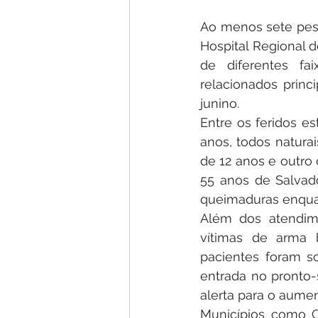
Ao menos sete pes
Hospital Regional d
de diferentes fa
relacionados prin
junino.
Entre os feridos e
anos, todos natura
de 12 anos e outro
55 anos de Salvado
queimaduras enquan
Além dos atendime
vítimas de arma 
pacientes foram so
entrada no pronto-
alerta para o aumen
Municípios como Ca