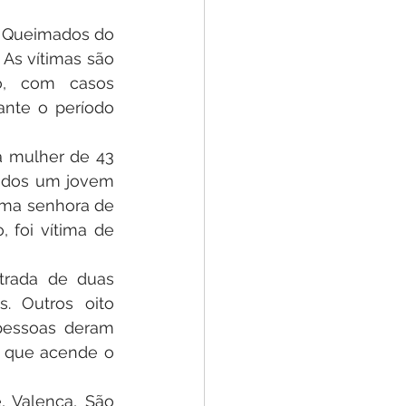
 Queimados do 
As vítimas são 
o, com casos 
nte o período 
 mulher de 43 
idos um jovem 
ma senhora de 
 foi vítima de 
trada de duas 
 Outros oito 
pessoas deram 
 que acende o 
 Valença, São 