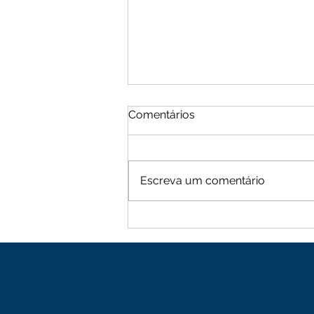
Comentários
Escreva um comentário
Moradores de Cachoeira
Alta vive tarde de terror
com sequência de roubos
na zona rural de Mutuípe