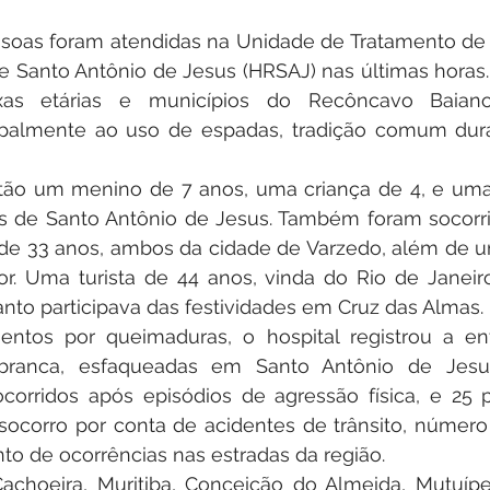
soas foram atendidas na Unidade de Tratamento de
e Santo Antônio de Jesus (HRSAJ) nas últimas horas. 
ixas etárias e municípios do Recôncavo Baian
cipalmente ao uso de espadas, tradição comum dura
stão um menino de 7 anos, uma criança de 4, e uma
is de Santo Antônio de Jesus. Também foram socorr
 de 33 anos, ambos da cidade de Varzedo, além de u
r. Uma turista de 44 anos, vinda do Rio de Janeiro,
to participava das festividades em Cruz das Almas.
ntos por queimaduras, o hospital registrou a en
branca, esfaqueadas em Santo Antônio de Jesus.
corridos após episódios de agressão física, e 25 
socorro por conta de acidentes de trânsito, número
to de ocorrências nas estradas da região.
choeira, Muritiba, Conceição do Almeida, Mutuípe,