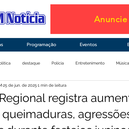
Anuncie 
as
Programação
Eventos
olítica
destaque
Polícia
Entretenimento
Músic
M
25 de jun. de 2025
1 min de leitura
raestrutura
Saúde
 Regional registra aumen
 queimaduras, agressõe