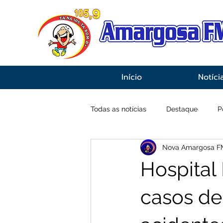
Início
Notíci
Todas as notícias
Destaque
P
Nova Amargosa F
Economia
Esportes
Inf
Hospital
casos de