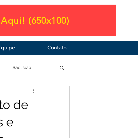
Aqui! (650x100)
Equipe
Contato
a
São João
to de
s e