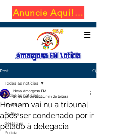
Anuncie Aqui! (650x100)
Post
Todas as notícias
Nova Amargosa FM
Todas as notícias
29 de set. de 2022
1 min de leitura
Homem vai nu a tribunal
Destaque
após ser condenado por ir
Política
destaque
pelado à delegacia
Polícia