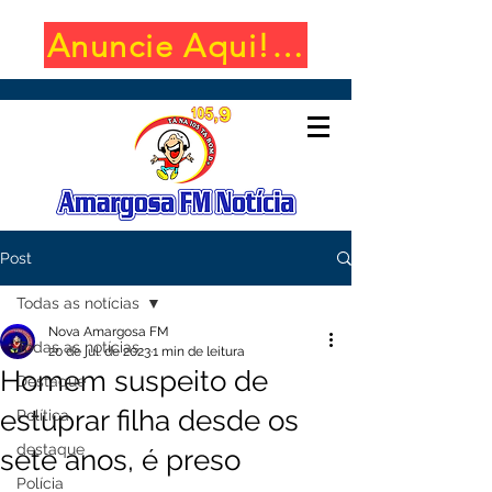
Anuncie Aqui! (650x100)
Post
Todas as notícias
Nova Amargosa FM
Todas as notícias
20 de jul. de 2023
1 min de leitura
Homem suspeito de
Destaque
estuprar filha desde os
Política
destaque
sete anos, é preso
Polícia