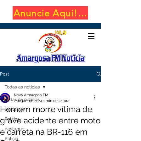
Anuncie Aqui! (650x100)
Post
Todas as notícias
Nova Amargosa FM
Todas as notícias
2 de jan. de 2024
1 min de leitura
Homem morre vítima de
Destaque
grave acidente entre moto
Política
destaque
e carreta na BR-116 em
Polícia