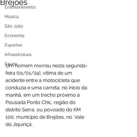
Brejões
Entretenimento
Música
São João
Economia
Esportes
Infraestrutura
Saúde
Um homem morreu nesta segunda-
feira (01/01/24), vítima de um 
acidente entre a motocicleta que 
conduzia e uma carreta, no início da 
manhã, em um trecho próximo à 
Pousada Ponto Chic, região do 
distrito Serra, ou povoado do KM 
100, município de Brejões, no  Vale 
do Jiquiriçá.