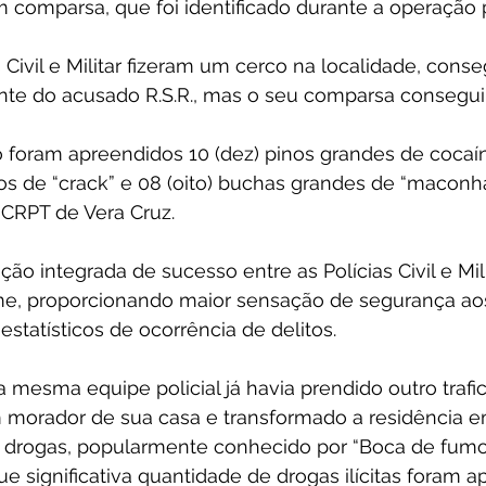
comparsa, que foi identificado durante a operação po
 Civil e Militar fizeram um cerco na localidade, conse
ante do acusado R.S.R., mas o seu comparsa consegu
foram apreendidos 10 (dez) pinos grandes de cocaína,
 de “crack” e 08 (oito) buchas grandes de “maconha”
 CRPT de Vera Cruz.
ão integrada de sucesso entre as Polícias Civil e Mili
e, proporcionando maior sensação de segurança ao
estatísticos de ocorrência de delitos.
mesma equipe policial já havia prendido outro trafi
 morador de sua casa e transformado a residência e
 drogas, popularmente conhecido por “Boca de fumo”
 significativa quantidade de drogas ilícitas foram a