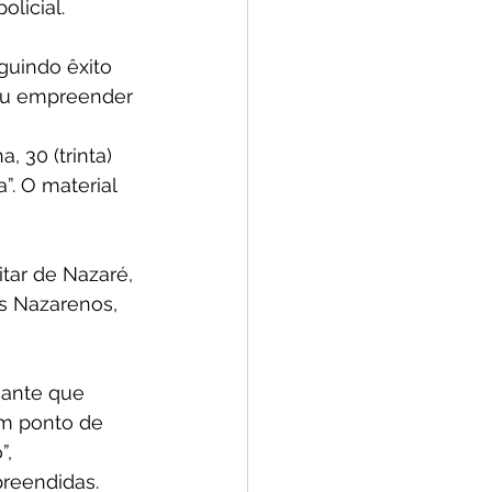
licial.
guindo êxito 
iu empreender 
 30 (trinta) 
. O material 
tar de Nazaré, 
s Nazarenos, 
cante que 
m ponto de 
, 
preendidas.