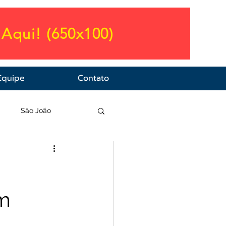
Aqui! (650x100)
Equipe
Contato
a
São João
em