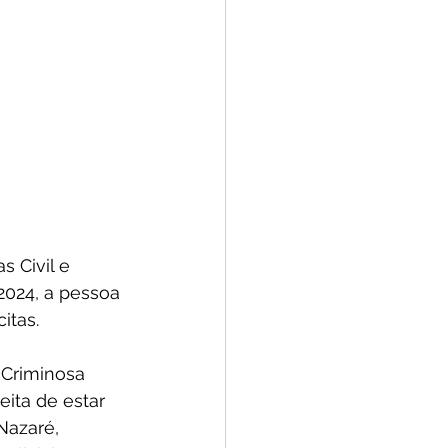
 Civil e 
2024, a pessoa 
itas.
 Criminosa 
eita de estar 
Nazaré, 