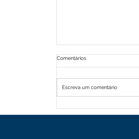
Comentários
Escreva um comentário
Moradores de Cachoeira
Alta vive tarde de terror
com sequência de roubos
na zona rural de Mutuípe