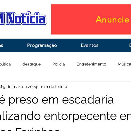
Anuncie 
as
Programação
Eventos
olítica
destaque
Polícia
Entretenimento
Músic
M
9 de mar. de 2024
1 min de leitura
raestrutura
Saúde
 preso em escadaria
lizando entorpecente 