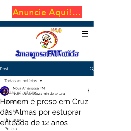
Anuncie Aqui! (650x100)
Post
Todas as notícias
Nova Amargosa FM
Todas as notícias
3 de nov. de 2022
1 min de leitura
Homem é preso em Cruz
Destaque
das Almas por estuprar
Política
destaque
enteada de 12 anos
Polícia